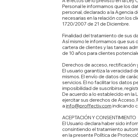
A efectos de lo previsto en la Ley
Personal le informamos que los dat
personal, declarado a la Agencia de
necesarias en la relación con los 
1720/2007 de 21 de Diciembre.
Finalidad del tratamiento de sus d
Así mismo le informamos que sus 
cartera de clientes y las tareas ad
de 10 años para clientes potenciale
Derechos de acceso, rectificación 
El usuario garantiza la veracidad
mismos. El envío de datos de carác
servicios. El no facilitar los datos
imposibilidad de suscribirse, regis
De acuerdo a lo establecido en la
ejercitar sus derechos de Acceso, 
a
info@proffectiv.com
indicando c
ACEPTACIÓN Y CONSENTIMIENTO
El Usuario declara haber sido inf
consintiendo el tratamiento autom
en la presente Política de Protecc