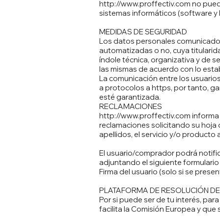
http://www.proffectiv.com
no puede
sistemas informáticos (software y
MEDIDAS DE SEGURIDAD
Los datos personales comunicados
automatizadas o no, cuya titulari
índole técnica, organizativa y de s
las mismas de acuerdo con lo estab
La comunicación entre los usuario
a protocolos a https, por tanto, g
esté garantizada.
RECLAMACIONES
http://www.proffectiv.com
informa 
reclamaciones solicitando su hoja 
apellidos, el servicio y/o product
El usuario/comprador podrá notific
adjuntando el siguiente formulario 
Firma del usuario (solo si se prese
PLATAFORMA DE RESOLUCIÓN DE
Por si puede ser de tu interés, par
facilita la Comisión Europea y que 