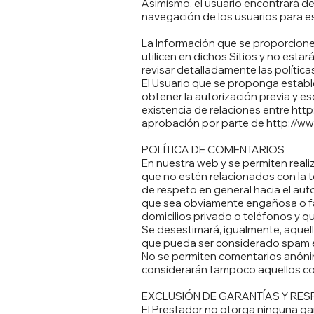
Asimismo, el usuario encontrará de
navegación de los usuarios para est
La Información que se proporcione e
utilicen en dichos Sitios y no esta
revisar detalladamente las política
El Usuario que se proponga establ
obtener la autorización previa y es
existencia de relaciones entre
http
aprobación por parte de
http://ww
POLÍTICA DE COMENTARIOS
En nuestra web y se permiten reali
que no estén relacionados con la t
de respeto en general hacia el au
que sea obviamente engañosa o fa
domicilios privado o teléfonos y q
Se desestimará, igualmente, aquel
que pueda ser considerado spam e
No se permiten comentarios anónim
considerarán tampoco aquellos com
EXCLUSIÓN DE GARANTÍAS Y RES
El Prestador no otorga ninguna gar