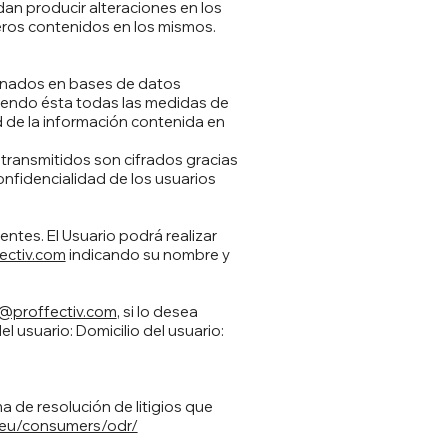
an producir alteraciones en los
eros contenidos en los mismos.
nados en bases de datos
iendo ésta todas las medidas de
ad de la información contenida en
s transmitidos son cifrados gracias
onfidencialidad de los usuarios
entes. El Usuario podrá realizar
ectiv.com
indicando su nombre y
@proffectiv.com
, si lo desea
l usuario: Domicilio del usuario:
a de resolución de litigios que
a.eu/consumers/odr/