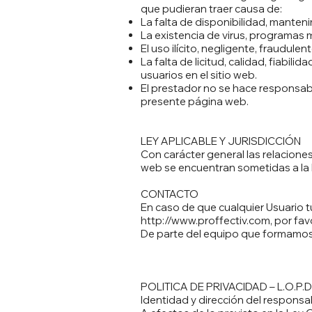
que pudieran traer causa de:
La falta de disponibilidad, manten
La existencia de virus, programas m
El uso ilícito, negligente, fraudulen
La falta de licitud, calidad, fiabil
usuarios en el sitio web.
El prestador no se hace responsab
presente página web.
LEY APLICABLE Y JURISDICCIÓN
Con carácter general las relacione
web se encuentran sometidas a la le
CONTACTO
En caso de que cualquier Usuario t
http://www.proffectiv.com
, por fav
De parte del equipo que formamos 
POLITICA DE PRIVACIDAD – L.O.P.D
Identidad y dirección del respons