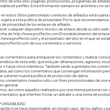
ntro de este sitio, páginas, promociones, programas de afiliad
ablecer perfiles. Esta información siempre es anónima y no se id
n estos Sitios patrocinado o enlaces de afiliados está sujeta a
rá sujeta a esta política de privacidad. Por lo que recomendamo
s de privacidad de los enlaces de afiliado.
ecer cualquier dispositivo técnico de enlace desde su sitio we
crita de
http://www.proffectiv.com
El establecimiento del enlace
://www.proffectiv.com
y el propietario del sitio en el que se esta
w.proffectiv.com
de sus contenidos o servicios
zar comentarios para enriquecer los contenidos y realizar consu
emática de esta web, que incluyan difamaciones, agravios, insul
tor o hacia otros miembros. También serán suprimidos los come
lsa, así como los comentarios que contengan información pers
ue vulneren nuestra política de protección de datos.
los comentarios creados sólo con fines promocionales de una w
n general.
os, así como aquellos realizados por una misma persona con d
entarios que intenten forzar un debate o una toma de postura
PONSABILIDAD
antía ni se hace responsable, en ningún caso, de los daños y pe