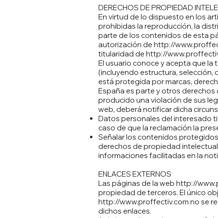
DERECHOS DE PROPIEDAD INTELE
En virtud de lo dispuesto en los a
prohibidas la reproducción, la dist
parte de los contenidos de esta pág
autorización de
http://www.proffe
titularidad de
http://www.proffect
El usuario conoce y acepta que la t
(incluyendo estructura, selección, 
está protegida por marcas, derecho
España es parte y otros derechos 
producido una violación de sus leg
web, deberá notificar dicha circun
Datos personales del interesado ti
caso de que la reclamación la prese
Señalar los contenidos protegidos 
derechos de propiedad intelectual 
informaciones facilitadas en la not
ENLACES EXTERNOS
Las páginas de la web
http://www.
propiedad de terceros. El único obj
http://www.proffectiv.com
no se re
dichos enlaces.