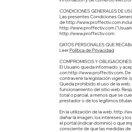
CONDICIONES GENERALES DE US
Las presentes Condiciones Generale
de
http://www.proffectiv.com
inclu
http://www.proffectiv.com
(“Usuari
http://www.proffectiv.com
.
DATOS PERSONALES QUE RECA
Leer
Política de Privacidad
COMPROMISOS Y OBLIGACIONES 
El Usuario queda informado, y acep
con
http://www.proffectiv.com
. De
contravenir la legislación vigente, 
Queda prohibido el uso de la web, c
funcionamiento del sitio web. Resp
total o parcial, a menos que se cue
prestador o de los legítimos titular
En la utilización de la web,
http://w
dañar la imagen, los intereses y l
el portal (indicar dominio) o que im
consciente de que las medidas de s