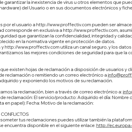
 garantizar la inexistencia de virus u otros elementos que pued
 hardware) del Usuario o en sus documentos electrónicos y fich
 por el usuario a
http://www.proffectiv.com
pueden ser almace
dad corresponde en exclusiva a
http://www.proffectiv.com
, asum
eguridad que garantizan la confidencialidad, integridad y calid
lecido en la normativa vigente en protección de datos.
s y
http://www.proffectiv.com
utiliza un canal seguro, y los dato
arantizamos las mejores condiciones de seguridad para que la c
que existen hojas de reclamación a disposición de usuarios y cli
de reclamación o remitiendo un correo electrónico a
info@proff
o adquirido y exponiendo los motivos de su reclamación.
arnos la reclamación, bien a través de correo electrónico a:
info
de reclamación: El servicio/producto: Adquirido el día: Nombre de
nta en papel): Fecha: Motivo de la reclamación:
 CONFLICTOS
a someter tus reclamaciones puedes utilizar también la plataform
se encuentra disponible en el siguiente enlace:
http://ec.europ