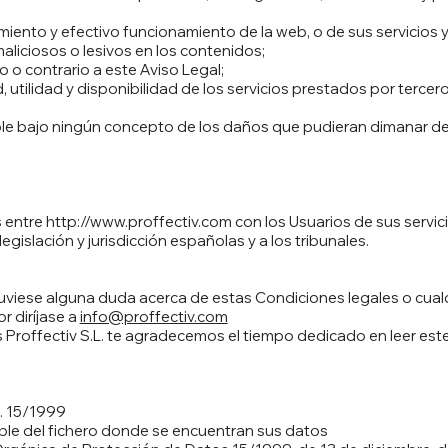
imiento y efectivo funcionamiento de la web, o de sus servicios 
aliciosos o lesivos en los contenidos;
to o contrario a este Aviso Legal;
idad, utilidad y disponibilidad de los servicios prestados por terce
le bajo ningún concepto de los daños que pudieran dimanar del 
s entre
http://www.proffectiv.com
con los Usuarios de sus servic
gislación y jurisdicción españolas y a los tribunales.
uviese alguna duda acerca de estas Condiciones legales o cualq
or diríjase a
info@proffectiv.com
Proffectiv S.L. te agradecemos el tiempo dedicado en leer este
. 15/1999
able del fichero donde se encuentran sus datos