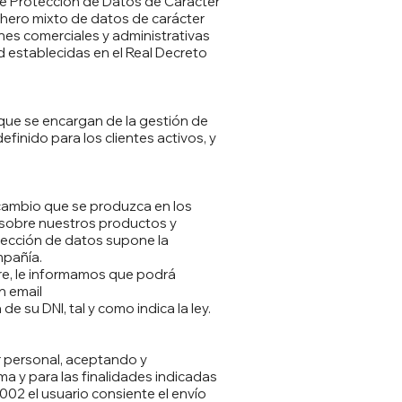
de Protección de Datos de Carácter
chero mixto de datos de carácter
ones comerciales y administrativas
d establecidas en el Real Decreto
que se encargan de la gestión de
finido para los clientes activos, y
 cambio que se produzca en los
n sobre nuestros productos y
rotección de datos supone la
mpañía.
re, le informamos que podrá
n email
su DNI, tal y como indica la ley.
r personal, aceptando y
a y para las finalidades indicadas
002 el usuario consiente el envío