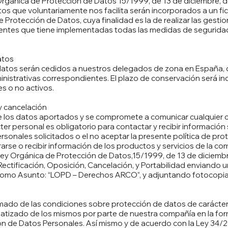
 Orgánica de Protección de Datos 15/1999, de 13 de diciembre, 
os que voluntariamente nos facilita serán incorporados a un fi
 Protección de Datos, cuya finalidad es la de realizar las gesti
clientes que tiene implementadas todas las medidas de segurida
atos
datos serán cedidos a nuestros delegados de zona en España, 
ministrativas correspondientes. El plazo de conservación será inde
s o no activos.
y cancelación
 de los datos aportados y se compromete a comunicar cualquier
ter personal es obligatorio para contactar y recibir informació
 personales solicitados o el no aceptar la presente política de p
trarse o recibir información de los productos y servicios de la co
 Ley Orgánica de Protección de Datos,15/1999, de 13 de diciemb
Rectificación, Oposición, Cancelación, y Portabilidad enviando u
omo Asunto: “LOPD – Derechos ARCO”, y adjuntando fotocopia de 
ormado de las condiciones sobre protección de datos de carácte
atizado de los mismos por parte de nuestra compañía en la form
ión de Datos Personales. Así mismo y de acuerdo con la Ley 34/2