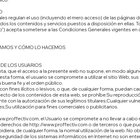
O
s regulan el uso (incluyendo el mero acceso) de las páginas de
idos los contenidos y servicios puestos a disposición en ellas.
o”) acepta someterse a las Condiciones Generales vigentes en
BAMOS Y CÓMO LO HACEMOS
DE LOS USUARIOS
ta, que el acceso a la presente web no supone, en modo alguno, 
 esta forma, el usuario se compromete a utilizar el sitio Web, sus
la buena fe y el orden público.
on fines ilícitos o lesivos, o que, de cualquier forma, puedan cau
ecto de los contenidos de esta web, se prohíbe:Su reproducción
nte con la autorización de sus legítimos titulares;Cualquier vul
es;Su utilización para fines comerciales o publicitarios.
ww.proffectiv.com
, el Usuario se compromete a no llevar a cab
os derechos de
http://www.proffectiv.com
o de terceros o que pudi
pidiera, de cualquier forma, la normal utilización de la web. No o
eguridad de los sistemas informáticos en Internet no son ente