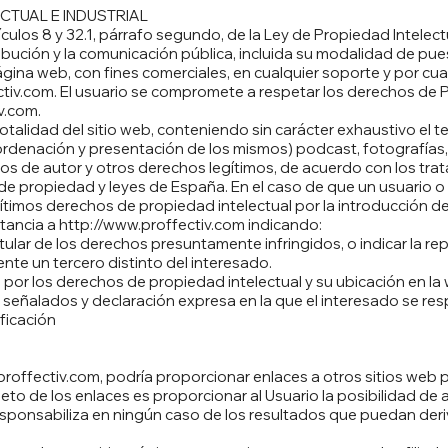
CTUAL E INDUSTRIAL
rtículos 8 y 32.1, párrafo segundo, de la Ley de Propiedad Intel
ribución y la comunicación pública, incluida su modalidad de pues
ina web, con fines comerciales, en cualquier soporte y por cual
ctiv.com
. El usuario se compromete a respetar los derechos de Pr
iv.com
.
otalidad del sitio web, conteniendo sin carácter exhaustivo el 
ordenación y presentación de los mismos) podcast, fotografías, 
s de autor y otros derechos legítimos, de acuerdo con los trat
de propiedad y leyes de España. En el caso de que un usuario o
ítimos derechos de propiedad intelectual por la introducción 
stancia a
http://www.proffectiv.com
indicando:
tular de los derechos presuntamente infringidos, o indicar la re
nte un tercero distinto del interesado.
por los derechos de propiedad intelectual y su ubicación en la w
señalados y declaración expresa en la que el interesado se resp
ificación
proffectiv.com
, podría proporcionar enlaces a otros sitios web
eto de los enlaces es proporcionar al Usuario la posibilidad de 
sponsabiliza en ningún caso de los resultados que puedan deri